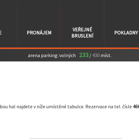
VEŘEJNÉ
E
PRONÁJEM
POKLADNY
BRUSLENÍ
233
arena parking:
volných
/
430
míst.
u hal najdete v níže umístěné tabulce. Rezervace na tel. čísle
46