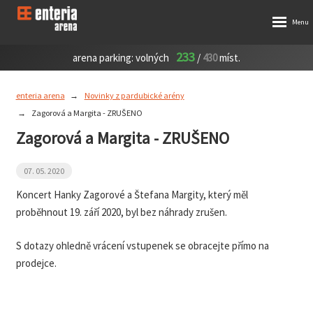
233
arena parking:
volných
/
430
míst.
enteria arena
Novinky z pardubické arény
Zagorová a Margita - ZRUŠENO
Zagorová a Margita - ZRUŠENO
07. 05. 2020
Koncert Hanky Zagorové a Štefana Margity, který měl
proběhnout 19. září 2020, byl bez náhrady zrušen.
S dotazy ohledně vrácení vstupenek se obracejte přímo na
prodejce.