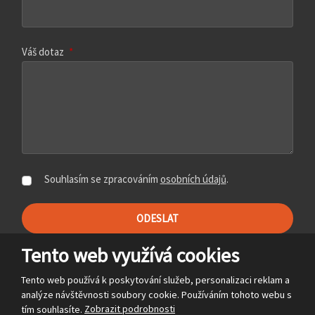
Váš dotaz
*
Souhlasím se zpracováním
osobních údajů
.
ODESLAT
Formulář
Tento web využívá cookies
se
2026, Rozvojový fond Pardubice a.s.
nepodařilo
Tento web používá k poskytování služeb, personalizaci reklam a
Mapa stránek
|
Podmínky použití
|
Kontakt
odeslat.
analýze návštěvnosti soubory cookie. Používáním tohoto webu s
tím souhlasíte.
Zobrazit podrobnosti