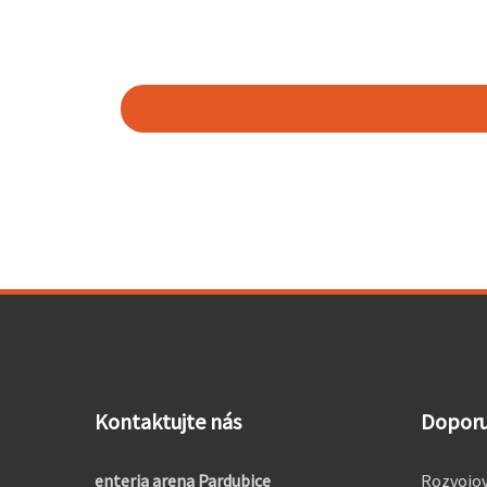
Kontaktujte nás
Dopor
enteria arena Pardubice
Rozvojov