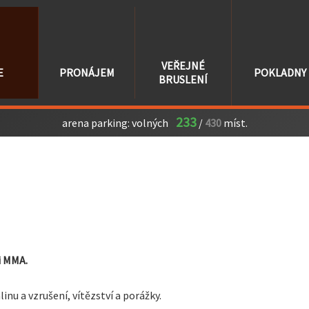
VEŘEJNÉ
E
PRONÁJEM
POKLADNY
BRUSLENÍ
233
arena parking:
volných
/
430
míst.
i MMA.
nu a vzrušení, vítězství a porážky.