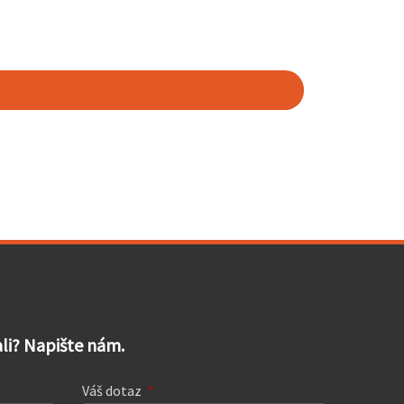
dali? Napište nám.
Váš dotaz
*