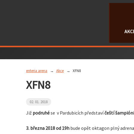
AKC
enteria arena
Akce
XFN8
XFN8
02. 01. 2018
Již
podruhé
se v Pardubicích představí
čeští šampión
3. března 2018 od 19h
bude opět oktagon plný adrenali