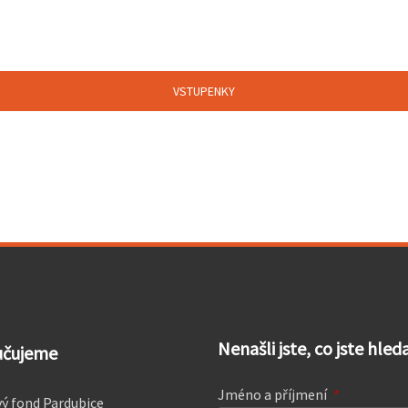
VSTUPENKY
Nenašli jste, co jste hle
učujeme
Jméno a příjmení
*
ý fond Pardubice