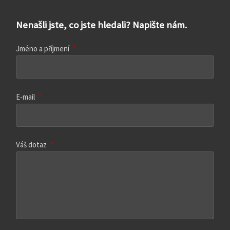
Nenašli jste, co jste hledali? Napište nám.
Jméno a příjmení
*
E-mail
*
Váš dotaz
*