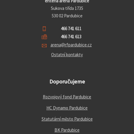
enteria arena Pardubice
Sukova třída 1735
530 02 Pardubice
466 741 611
466 741 613
arena@rfpardubice.cz
Ostatní kontakty
Doporučujeme
Rozvojový fond Pardubice
HC Dynamo Pardubice
Statutární město Pardubice
BK Pardubice