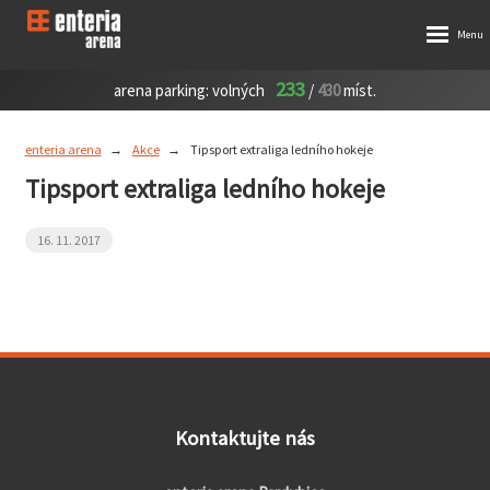
233
arena parking:
volných
/
430
míst.
enteria arena
Akce
Tipsport extraliga ledního hokeje
Tipsport extraliga ledního hokeje
16. 11. 2017
Kontaktujte nás