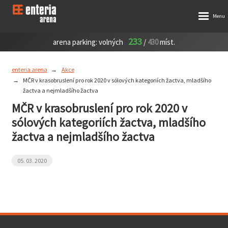
233
arena parking:
volných
/
430
míst.
enteria arena
Akce
MČR v krasobruslení pro rok 2020 v sólových kategoriích žactva, mladšího
žactva a nejmladšího žactva
MČR v krasobruslení pro rok 2020 v
sólových kategoriích žactva, mladšího
žactva a nejmladšího žactva
05. 03. 2020