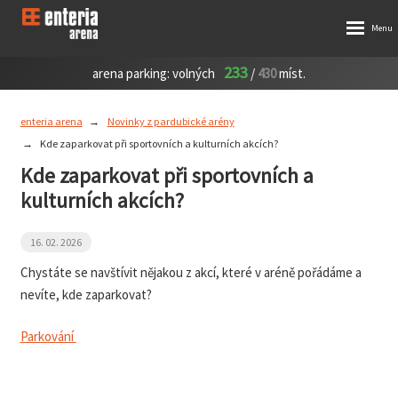
233
arena parking:
volných
/
430
míst.
enteria arena
Novinky z pardubické arény
Kde zaparkovat při sportovních a kulturních akcích?
Kde zaparkovat při sportovních a
kulturních akcích?
16. 02. 2026
Chystáte se navštívit nějakou z akcí, které v aréně pořádáme a
nevíte, kde zaparkovat?
Parkování