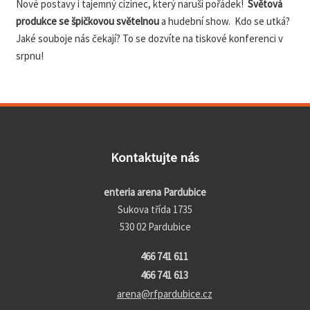
Nové postavy i tajemný cizinec, který naruší pořádek!
Světová
produkce se špičkovou světelnou
a hudební show. Kdo se utká?
Jaké souboje nás čekají? To se dozvíte na tiskové konferenci v
srpnu!
Kontaktujte nás
enteria arena Pardubice
Sukova třída 1735
530 02 Pardubice
466 741 611
466 741 613
arena@rfpardubice.cz