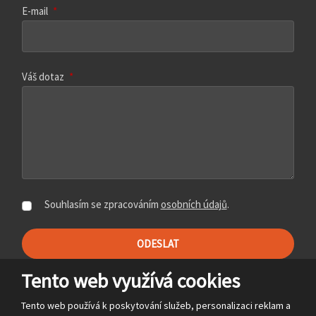
E-mail
*
Váš dotaz
*
Souhlasím se zpracováním
osobních údajů
.
ODESLAT
Formulář
Tento web využívá cookies
se
2026, Rozvojový fond Pardubice a.s.
nepodařilo
Tento web používá k poskytování služeb, personalizaci reklam a
Mapa stránek
|
Podmínky použití
|
Kontakt