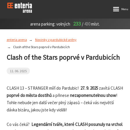
233
arena parking:
volných
/
430
míst.
enteria arena
Novinky z pardubické arény
Clash of the Stars poprvé v Pardubicích
Clash of the Stars poprvé v Pardubicích
11. 06. 2025
CLASH 13 – STRANGER míří do Pardubic!
27. 9. 2025
zavítá CLASH
poprvé do města dostihů
a přinese
nezapomenutelnou show
!
Tohle nebude jen další večer plný zápasů – čeká vás největší
dávka bizáru, jakou jste kdy viděli!
Co vás čeká?
Legendární tváře, které CLASH posunuly na vrchol
.