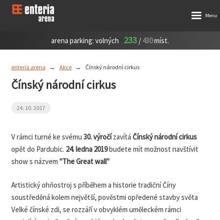
233
arena parking:
volných
/
430
míst.
enteria arena
Akce
Čínský národní cirkus
Čínský národní cirkus
24. 10. 2017
V rámci turné ke svému
30. výročí
zavítá
Čínský národní cirkus
opět do Pardubic.
24. ledna 2019
budete mít možnost navštívit
show s názvem
"The Great wall"
Artistický ohňostroj s příběhem a historie tradiční Číny
soustředěná kolem největší, pověstmi opředené stavby světa
Velké čínské zdi, se rozzáří v obvyklém uměleckém rámci