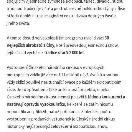
spojujícím v jedinečné symbióze akrobacii, tanec, divadlo, hudbu
a humor. Tradiční jeviště a pestrobarevné folklorní kostýmy z Říše
středu doplňují tuto imaginární cestu diváka do jiných časů a
jiného světa.
V tomto dosud nejvelkolepějším programu uvidí diváci
30
nejlepších akrobatů z Číny
, kteří předvedou jedinečnou show,
jejíž základ vychází z
tradice starší 2 000 let
.
Vystoupení Čínského národního cirkusu v evropských
metropolích vidělo již více než 11 miliónů návštěvníků a soubor
vždy sklízí bouřlivé neutuchající ovace po každém akrobatickém
čísle. Je to způsobeno také unikátností projektu, umělci
Čínského národního cirkusu nemají po světě
žádnou konkurenci a
nastavují opravdu vysokou laťku
, ke které se zatím nikomu
nepodařilo ani přiblížit, natož ji překonat. Z hlediska počtu
vystoupení a prodaných vstupenek je Čínský národní cirkus
historicky nejúspěšnější celovečerní akrobatickou show.