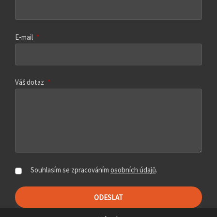
E-mail
*
Váš dotaz
*
Souhlasím se zpracováním
osobních údajů
.
ODESLAT
Formulář